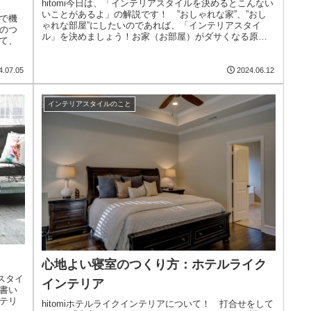
hitomi今日は、「インテリアスタイルを決めるとこんない
いことがあるよ」の解説です！ ”おしゃれな家”、”おし
で機
ゃれな部屋”にしたいのであれば、「インテリアスタイ
のつ
ル」を決めましょう！お家（お部屋）がダサくなる原因
て、
は、家具の統一感がない、配色...
4.07.05
2024.06.12
インテリアスタイルのこと
心地よい寝室のつくり方：ホテルライク
スタイ
インテリア
書い
テリ
hitomiホテルライクインテリアについて！ 打合せをして