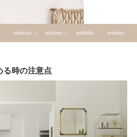
services
lectures
portfolio
reviews
める時の注意点