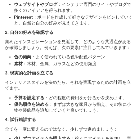
ウェブサイトやブログ
：インテリア専門のサイトやブログで
多くのアイデアを得られます。
Pinterest
：ボードを作成して好きなデザインをピンしていく
と、自然と自分の好みが見えてきます。
2. 自分の好みを確認する
集めたインスピレーションを見返して、どのような共通点がある
か確認しましょう。例えば、次の要素に注目してみていきます：
色の傾向
：よく使われている色や配色パターン
素材
：木材、金属、ガラスなどの使用頻度
3. 現実的な計画を立てる
インテリアスタイルを決めたら、それを実現するための計画を立
てます。
予算を設定する
：どの程度の費用をかけるかを決めます。
優先順位を決める
：まずは大きな家具から揃え、その後に小
物や装飾品を追加していくと良いでしょう。
4. 試行錯誤する
全てを一度に変えるのではなく、少しずつ進めましょう：
少しずつアイテムを購入する
：徐々にアイテムを追加し、実