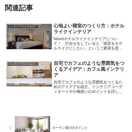
関連記事
心地よい寝室のつくり方：ホテル
インテリアスタイルのこと
ライクインテリア
hitomiホテルライクインテリアについ
て！ 打合せをしていると「寝室をホテ
ルライクにしたい」というご要望を度々
頂きます。ホテルライクはモノをあまり
置かず、無駄なものが一切ないシンプル
で洗練された空間です。そこで今日は、
自宅でカフェのような雰囲気をつ
インテリアスタイルのこと
ホテルライクな寝室を...
くるアイデア：カフェ風インテリ
ア
自宅でカフェのような雰囲気をつくるた
めのアイデアを紹介。インテリアコーデ
ィネートや小物使いのポイントを詳しく
解説します。
カーテン選びのポイント