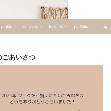
profile
services
lectures
portfolio
blog
のごあいさつ