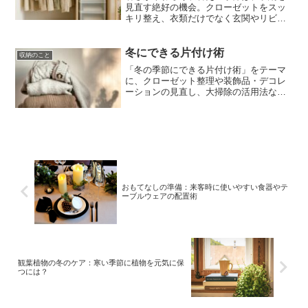
見直す絶好の機会。クローゼットをスッ
キリ整え、衣類だけでなく玄関やリビン
グも快適にする収納の工夫を紹介しま
す。
冬にできる片付け術
収納のこと
「冬の季節にできる片付け術」をテーマ
に、クローゼット整理や装飾品・デコレ
ーションの見直し、大掃除の活用法な
ど、冬ならではの片付けポイントをご紹
介。快適で整った暮らしを実現するヒン
トが満載です！
おもてなしの準備：来客時に使いやすい食器やテ
ーブルウェアの配置術
観葉植物の冬のケア：寒い季節に植物を元気に保
つには？