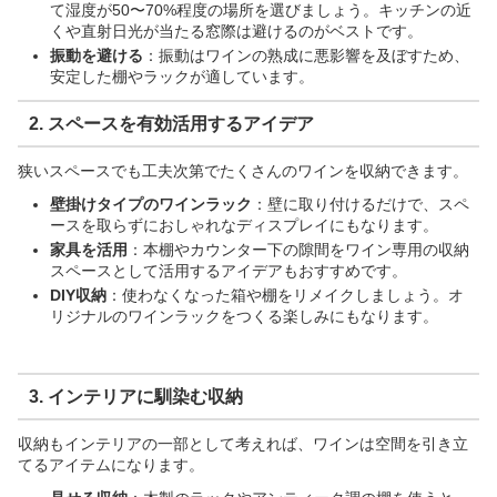
て湿度が50〜70%程度の場所を選びましょう。キッチンの近
くや直射日光が当たる窓際は避けるのがベストです。
振動を避ける
：振動はワインの熟成に悪影響を及ぼすため、
安定した棚やラックが適しています。
2.
スペースを有効活用するアイデア
狭いスペースでも工夫次第でたくさんのワインを収納できます。
壁掛けタイプのワインラック
：壁に取り付けるだけで、スペ
ースを取らずにおしゃれなディスプレイにもなります。
家具を活用
：本棚やカウンター下の隙間をワイン専用の収納
スペースとして活用するアイデアもおすすめです。
DIY収納
：使わなくなった箱や棚をリメイクしましょう。オ
リジナルのワインラックをつくる楽しみにもなります。
3.
インテリアに馴染む収納
収納もインテリアの一部として考えれば、ワインは空間を引き立
てるアイテムになります。