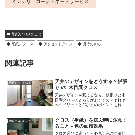
インテリアコーディネートサービス
壁紙/クロスのこと
壁紙／クロス
アクセントクロス
流行のもの
関連記事
天井のデザインをどうする？板張
壁紙/クロスのこと
り vs. 木目調クロス
天井デザインを変えるなら、板張りと木
目調クロスのどちらがおすすめ？それぞ
れのメリットと選び方のポイントを解
説。あなたの理想の空間を実現するため
に、天井デザインにもこだわってみては
いかがでしょうか？
クロス（壁紙）を選ぶ時に注意す
壁紙/クロスのこと
ること－色の面積効果
クロス選びに迷ったら必見！色の面積効