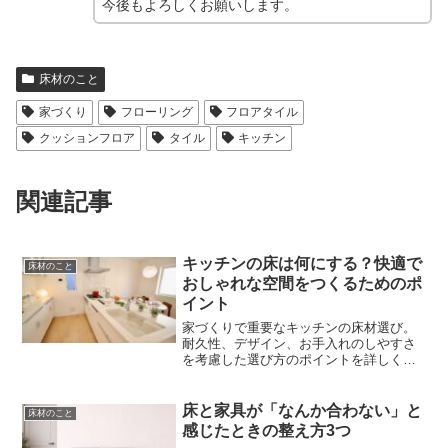
今後もよろしくお願いします。
床材のこと
家づくり
フローリング
フロアタイル
クッションフロア
タイル
キッチン
関連記事
キッチンの床は何にする？快適で
床材のこと
おしゃれな空間をつくるためのポ
イント
家づくりで重要なキッチンの床材選び。
耐久性、デザイン、お手入れのしやすさ
を考慮した選び方のポイントを詳しく解
説します。クッションフロア、タイル、
フローリングなど、各素材のメリットを
徹底比較！
床と家具が「なんか合わない」と
床材のこと
感じたときの整え方3つ