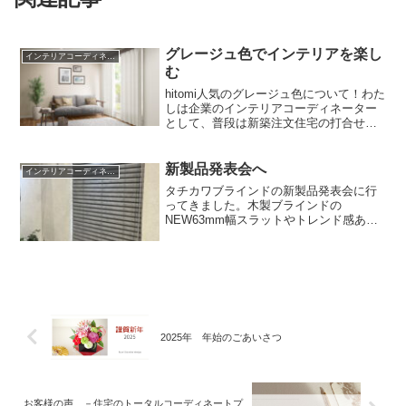
グレージュ色でインテリアを楽し
インテリアコーディネーターのこと
む
hitomi人気のグレージュ色について！わた
しは企業のインテリアコーディネーター
として、普段は新築注文住宅の打合せを
しています。最近は、床材（フローリン
グ）、建具（ドア）、壁紙（クロス）の
打合せをしていると「グレージュ色にし
新製品発表会へ
インテリアコーディネーターのこと
たい」というご要...
タチカワブラインドの新製品発表会に行
ってきました。木製ブラインドの
NEW63mm幅スラットやトレンド感ある
デザインブラインド、バッテリー仕様の
電動タイプなど、注目の新製品をチェッ
ク。展示会での学びとインテリアに関す
るアドバイスをお届けします。
2025年 年始のごあいさつ
お客様の声 －住宅のトータルコーディネートプ