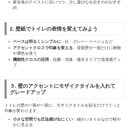
家全体のテイストに沿いつつ、少し遊び心を出すのがおすす
め
2. 壁紙でトイレの表情を変えてみよう
ベースは明るくシンプルに
：白・グレー・ベージュなど
アクセントクロスで印象を変える
：背面壁や一面だけに柄物
や濃色を使う
機能性クロスの活用
：抗菌・消臭・撥水タイプで清潔感アッ
プ
３. 壁のアクセントにモザイクタイルを入れて
グレードアップ
トイレの壁の一面や一部に、モザイクタイルを貼るだけでぐっと
印象が変わります。
小さな空間でも圧迫感が出にくい
：細かいタイルなので軽や
かに見える