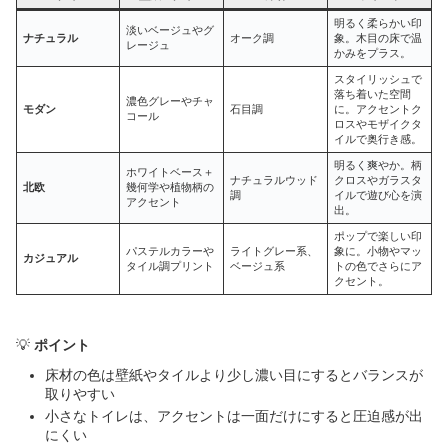
明るく柔らかい印
淡いベージュやグ
ナチュラル
オーク調
象。木目の床で温
レージュ
かみをプラス。
スタイリッシュで
落ち着いた空間
濃色グレーやチャ
モダン
石目調
に。アクセントク
コール
ロスやモザイクタ
イルで奥行き感。
明るく爽やか。柄
ホワイトベース＋
ナチュラルウッド
クロスやガラスタ
北欧
幾何学や植物柄の
調
イルで遊び心を演
アクセント
出。
ポップで楽しい印
パステルカラーや
ライトグレー系、
象に。小物やマッ
カジュアル
タイル調プリント
ベージュ系
トの色でさらにア
クセント。
💡
ポイント
床材の色は壁紙やタイルより少し濃い目にするとバランスが
取りやすい
小さなトイレは、アクセントは一面だけにすると圧迫感が出
にくい