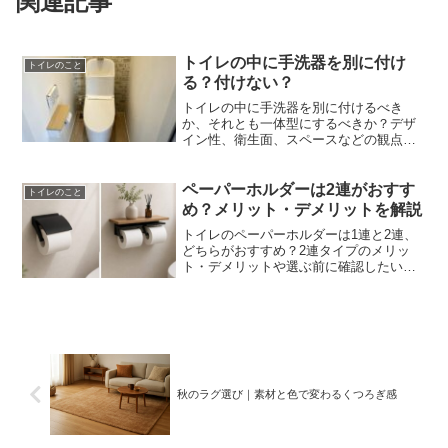
関連記事
トイレの中に手洗器を別に付け
トイレのこと
る？付けない？
トイレの中に手洗器を別に付けるべき
か、それとも一体型にするべきか？デザ
イン性、衛生面、スペースなどの観点か
ら、それぞれのメリット・デメリットを
詳しく解説。最適なトイレ空間づくりの
ためのポイントがわかります。
ペーパーホルダーは2連がおすす
トイレのこと
め？メリット・デメリットを解説
トイレのペーパーホルダーは1連と2連、
どちらがおすすめ？2連タイプのメリッ
ト・デメリットや選ぶ前に確認したいポ
イント、施主支給の注意点をインテリア
コーディネーターがわかりやすく解説し
ます。
秋のラグ選び｜素材と色で変わるくつろぎ感