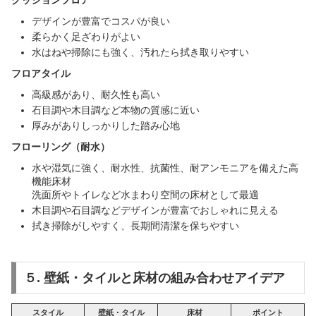
デザインが豊富でコスパが良い
柔らかく足ざわりがよい
水はねや掃除にも強く、汚れたら拭き取りやすい
フロアタイル
高級感があり、耐久性も高い
石目調や木目調など本物の質感に近い
厚みがありしっかりした踏み心地
フローリング（耐水）
水や湿気に強く、耐水性、抗菌性、耐アンモニアを備えた高
機能床材
洗面所やトイレなど水まわり空間の床材として最適
木目調や石目調などデザインが豊富でおしゃれに見える
拭き掃除がしやすく、長期間清潔を保ちやすい
５. 壁紙・タイルと床材の組み合わせアイデア
スタイル
壁紙・タイル
床材
ポイント