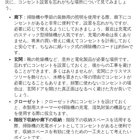
次に、コンセント設置を忘れがちな場所について見てみましょ
う。
廊下
：掃除機や季節の装飾用の照明を使用する際、廊下にコ
ンセントがあると非常に便利です。設置を忘れがちですが、
必要に応じて使えるようにしておきましょう。最近は充電式
のスティック型掃除機が人気ですが、充電の寿命は長くあり
ません。将来の買い替えに備えてコンセントを計画しておく
と安心です。ちなみに紙パック式の掃除機のコードは約5mで
す。
玄関
：靴の乾燥機など、意外と電化製品が必要な場所です。
忘れずにコンセントを設置しておくと、後からの工事を避け
ることができます。多くはありませんが、玄関にクリスマス
ツリーを飾りたい、水槽を置きたい等の理由でコンセントが
必要になることもあります。頻繁に使わないコンセントの場
合は、玄関ドアを開けた真正面はなるべく避けた方が良いで
しょう。
クローゼット
：クローゼット内にコンセントを設けておく
と、衣類用スチーマーや掃除機の充電、湿気対策の機器など
を使用する際に役立ちます。
階段下収納や廊下の収納
：階段下の収納スペースを活用する
際、掃除機の充電ポイントとしてコンセントがあると便利で
す。収納スペースを有効に使うための一工夫として考えたい
ポイントです。