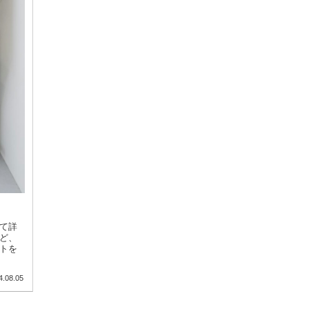
て詳
ど、
トを
4.08.05