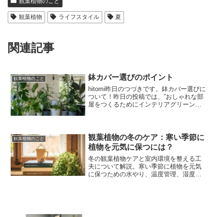
観葉植物のこと
観葉植物
ライフスタイル
夏
関連記事
鉢カバー選びのポイント
観葉植物のこと
hitomi昨日のつづきです。鉢カバー選びに
ついて！昨日の投稿では、”おしゃれな部
屋をつくるためにインテリアグリーンを
ぜひ置いてほしい”と書きました。さらに
鉢カバーにもこだわってほしいので、今
日は素材別、インテリアスタイル別、そ
して”選ぶポ...
観葉植物の冬のケア：寒い季節に
観葉植物のこと
植物を元気に保つには？
冬の観葉植物ケアと室内環境を整える工
夫について解説。寒い季節に植物を元気
に保つための水やり、温度管理、湿度調
整のコツをお届けします。観葉植物を冬
仕様にして快適なインテリアを実現しま
しょう！