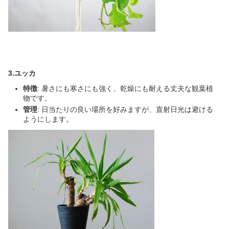
3.ユッカ
特徴
: 暑さにも寒さにも強く、乾燥にも耐える丈夫な観葉植
物です。
管理
: 日当たりの良い場所を好みますが、直射日光は避ける
ようにします。