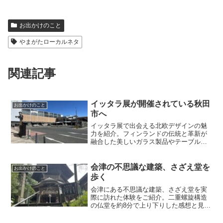
お出かけのこと
やまがたローカルネタ
関連記事
イッタラ展が開催されている秋田
お出かけのこと
市へ
イッタラ展で出会える北欧デザインの魅
力を紹介。フィンランドの伝統と革新が
融合した美しいガラス製品やテーブルウ
ェアの展示を通じて、イッタラの歴史と
デザイン哲学に触れてみませんか？
会津の不思議な建築、さざえ堂を
お出かけのこと
歩く
会津にある不思議な建築、さざえ堂を実
際に訪れた体験をご紹介。二重螺旋構造
の仏堂を約8分で上り下りした感想と見ど
ころをまとめました。