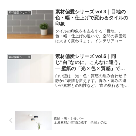
素材偏愛シリーズ vol.3｜目地の
素材偏愛シリーズ
色・幅・仕上げで変わるタイルの
印象
タイルの印象をも左右する「目地」。
色・幅・仕上げの違いで、空間の雰囲気
は大きく変わります。インテリアコーデ
ィネーター目線で、目地選びのコツを解
説します。
素材偏愛シリーズ vol.6｜同
素材偏愛シリーズ
じ“白”なのに、こんなに違う。
— 壁紙の「光 × 色 × 質感」で変
わる空間の印象 —
白い壁は、光・色・質感の組み合わせで
静かに表情を変えます。青み・黄みの違
いや素材との相性など、“白の奥行き”を感
じる選び方のポイントをまとめました。
真鍮・黒・シルバー
金属素材が空間に残す「余韻」の話