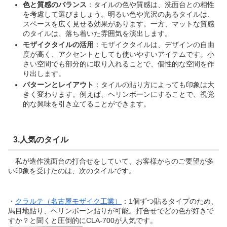
色と質感のバランス
：タイルの色や質感は、洗面台との相性
を考慮して選びましょう。明るい色や光沢のあるタイルは、
スペースを広く見せる効果があります。一方、マットな質感
のタイルは、落ち着いた雰囲気を演出します。
モザイクタイルの活用
：モザイクタイルは、デザインの自由
度が高く、アクセントとしても使いやすいアイテムです。小
さい空間でも部分的に取り入れることで、個性的な空間を作
り出します。
パターンとレイアウト
：タイルの貼り方によっても印象は大
きく変わります。例えば、ヘリンボーンにすることで、視覚
的な興味を引き立てることができます。
3.人気のタイル
私が造作洗面台の打合せをしていて、お客様からのご要望が多
い印象を受けたのは、次のタイルです。
・
クラルテ（名古屋モザイク工業）
：1個ずつ貼るタイプのため、
馬目地貼り、ヘリンボーン貼りが可能。打合せでどの色が好きで
すか？と聞くと圧倒的にCLA-700が人気です。