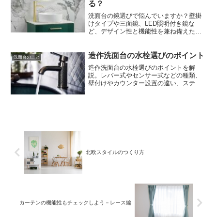
る？
洗面台の鏡選びで悩んでいますか？壁掛
けタイプや三面鏡、LED照明付き鏡な
ど、デザイン性と機能性を兼ね備えた鏡
の選び方をご紹介します。
造作洗面台の水栓選びのポイント
洗面台のこと
造作洗面台の水栓選びのポイントを解
説。レバー式やセンサー式などの種類、
壁付けやカウンター設置の違い、ステン
レスや真鍮などの素材ごとの特徴を比較
し、理想の洗面空間に最適な水栓選びの
コツをご紹介します。
北欧スタイルのつくり方
カーテンの機能性もチェックしよう－レース編