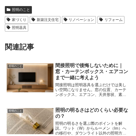
照明のこと
家づくり
新築注文住宅
リノベーション
リフォーム
照明器具
関連記事
間接照明で後悔しないために｜
照明のこと
窓・カーテンボックス・エアコン
まで一緒に考えよう
間接照明は照明器具を選ぶだけでは美し
い空間になりません。窓の位置、カーテ
ンボックス、エアコン、天井形状、素材
選びなど、計画時に確認したいポイント
をインテリアコーディネーターが解説。
住んでから後悔しない間接照明の考え方
照明の明るさはどのくらい必要な
照明のこと
をご紹介します。
の？
照明の明るさを選ぶ際のポイントを解
説。ワット（W）からルーメン（lm）へ
の移行や、ダウンライト以外の照明方