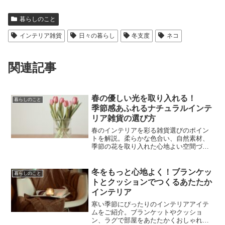
暮らしのこと
インテリア雑貨
日々の暮らし
冬支度
ネコ
関連記事
春の優しい光を取り入れる！
暮らしのこと
季節感あふれるナチュラルインテ
リア雑貨の選び方
春のインテリアを彩る雑貨選びのポイン
トを解説。柔らかな色合い、自然素材、
季節の花を取り入れた心地よい空間づく
りのヒントと、新築でインテリアに悩む
方向けの失敗しない雑貨コーディネート
術をご紹介します。
冬をもっと心地よく！ブランケッ
暮らしのこと
トとクッションでつくるあたたか
インテリア
寒い季節にぴったりのインテリアアイテ
ムをご紹介。ブランケットやクッショ
ン、ラグで部屋をあたたかくおしゃれに