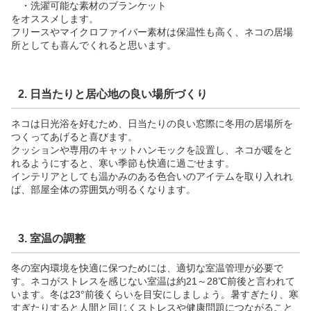
・洗濯可能な素材のブランケット
をオススメします。
フリースやマイクロファイバー素材は保温性も高く、ネコの居場
所としても喜んでくれると思います。
2. 日当たりと居心地の良い場所づくり
ネコは日光浴を好むため、日当たりの良い窓際に冬用の居場所を
つくってあげると喜びます。
クッションや専用のキャットハンモックを設置し、ネコが暖をと
れるようにすると、寒い季節も快適に過ごせます。
インテリアとしても温かみのある色合いのアイテムを取り入れれ
ば、部屋全体の雰囲気が明るくなります。
3. 室温の調整
冬の室内環境を快適に保つためには、適切な室温管理が必要で
す。ネコがストレスを感じない室温は約21～28℃前後と言われて
います。冬は23°前後くらいを目安にしましょう。暑すぎたり、寒
すぎたりすると人間と同じくストレスや健康問題につながること