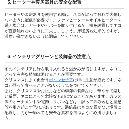
5. ヒーターや暖房器具の安全な配置
ヒーターや暖房器具を使用する際は、ネコが誤って触れて火傷し
ないように配慮が必要です。ファンヒーターやオイルヒーターを
選ぶ場合は、ガードやカバーを取り付けるか、柵を設置してネコ
が直接触れないように工夫しましょう。床暖房も効果的ですが、
温度が高すぎないように調節してください。
6. インテリアグリーンと装飾品の注意点
冬のインテリアに緑を取り入れると温かみが増しますが、ネコに
とって有害な植物は避けることが重要です。
クリスマスによく似合う
ポインセチア
は特に注意が必要です。ネ
コが誤って食べることがないよう気をつけてください。
また、クリスマスやお正月などの季節の装飾品は、華やかで楽し
い反面、ネコにとって危険なものになることがあります。ガラス
製のオーナメントや電飾、リボンなどは、誤って飲み込むと窒息
等を引き起こす恐れがあります。装飾品はネコが届かない場所に
配置し、万が一触れても安全な素材を選ぶように心掛けましょ
う。