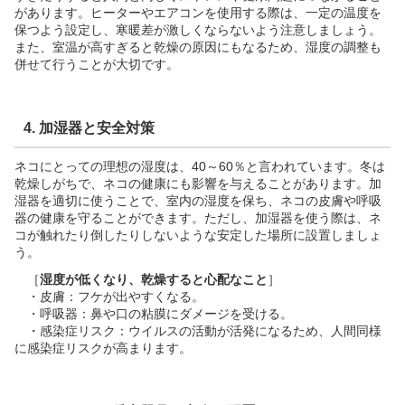
があります。ヒーターやエアコンを使用する際は、一定の温度を
保つよう設定し、寒暖差が激しくならないよう注意しましょう。
また、室温が高すぎると乾燥の原因にもなるため、湿度の調整も
併せて行うことが大切です。
4. 加湿器と安全対策
ネコにとっての理想の湿度は、40～60％と言われています。冬は
乾燥しがちで、ネコの健康にも影響を与えることがあります。加
湿器を適切に使うことで、室内の湿度を保ち、ネコの皮膚や呼吸
器の健康を守ることができます。ただし、加湿器を使う際は、ネ
コが触れたり倒したりしないような安定した場所に設置しましょ
う。
［
湿度が低くなり、乾燥すると心配なこと
］
・皮膚：フケが出やすくなる。
・呼吸器：鼻や口の粘膜にダメージを受ける。
・感染症リスク：ウイルスの活動が活発になるため、人間同様
に感染症リスクが高まります。