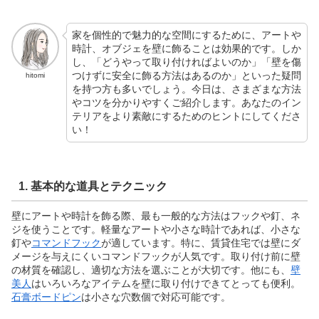
家を個性的で魅力的な空間にするために、アートや
時計、オブジェを壁に飾ることは効果的です。しか
し、「どうやって取り付ければよいのか」「壁を傷
つけずに安全に飾る方法はあるのか」といった疑問
hitomi
を持つ方も多いでしょう。今日は、さまざまな方法
やコツを分かりやすくご紹介します。あなたのイン
テリアをより素敵にするためのヒントにしてくださ
い！
1.
基本的な道具とテクニック
壁にアートや時計を飾る際、最も一般的な方法はフックや釘、ネ
ジを使うことです。軽量なアートや小さな時計であれば、小さな
釘や
コマンドフック
が適しています。特に、賃貸住宅では壁にダ
メージを与えにくいコマンドフックが人気です。取り付け前に壁
の材質を確認し、適切な方法を選ぶことが大切です。他にも、
壁
美人
はいろいろなアイテムを壁に取り付けできてとっても便利。
石膏ボードピン
は小さな穴数個で対応可能です。