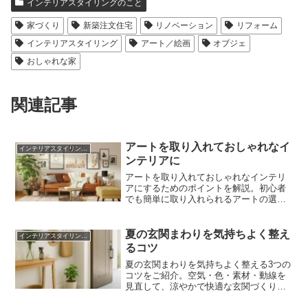
インテリアスタイリングのこと
家づくり
新築注文住宅
リノベーション
リフォーム
インテリアスタイリング
アート／絵画
オブジェ
おしゃれな家
関連記事
アートを取り入れておしゃれなイ
インテリアスタイリングのこと
ンテリアに
アートを取り入れておしゃれなインテリ
アにするためのポイントを解説。初心者
でも簡単に取り入れられるアートの選び
方や、ナチュラル、北欧、モダンなどの
インテリアスタイルに合ったアートのお
すすめを紹介します。
夏の玄関まわりを気持ちよく整え
インテリアスタイリングのこと
るコツ
夏の玄関まわりを気持ちよく整える3つの
コツをご紹介。空気・色・素材・動線を
見直して、涼やかで快適な玄関づくり
を。