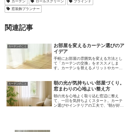
カーテン
ロールスクリーン
ブラインド
窓装飾プランナー
関連記事
お部屋を変えるカーテン選びのア
カーテンのこと
イデア
手軽にお部屋の雰囲気を変える方法とし
て「カーテンの交換」をオススメしま
す。カーテンを替えるメリットやカーテ
ン選びのポイントをご紹介しています。
お部屋の模様替えをしたい人はぜひ、カ
ーテンを替えて素敵な空間にしましょ
朝の光が気持ちいい部屋づくり。
カーテンのこと
う！詳しくはブログをご覧ください。
窓まわりの心地よい整え方
朝の光を心地よく取り込む窓辺に整え
て、一日を気持ちよくスタート。カーテ
ン選びやインテリアの工夫で、“朝が好き
になる部屋”をつくるアイデアをお届けし
ます。