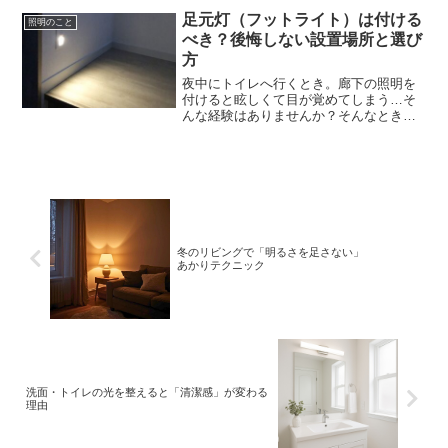
明選びのヒントをご紹介します。
足元灯（フットライト）は付ける
照明のこと
べき？後悔しない設置場所と選び
方
夜中にトイレへ行くとき。廊下の照明を
付けると眩しくて目が覚めてしまう…そ
んな経験はありませんか？そんなときに
便利なのが「足元灯」です。ただし、何
となく付けると、「ここはいらなかった
かも」「別の場所に付ければよかった」
と感じることもあります。...
冬のリビングで「明るさを足さない」
あかりテクニック
洗面・トイレの光を整えると「清潔感」が変わる
理由