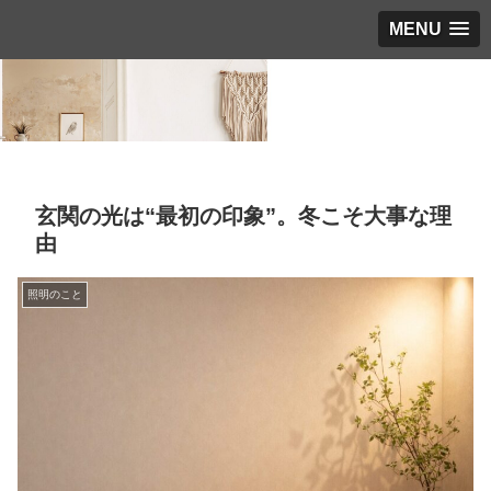
MENU
玄関の光は“最初の印象”。冬こそ大事な理
由
照明のこと