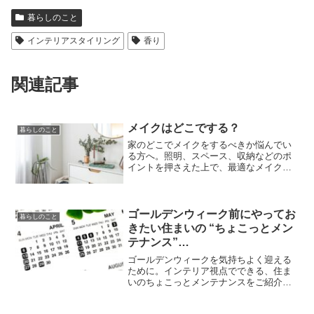
暮らしのこと
インテリアスタイリング
香り
関連記事
メイクはどこでする？
暮らしのこと
家のどこでメイクをするべきか悩んでい
る方へ。照明、スペース、収納などのポ
イントを押さえた上で、最適なメイクを
する場所を見つける方法を紹介します。
ゴールデンウィーク前にやってお
暮らしのこと
きたい住まいの “ちょこっとメン
テナンス”
ー おしゃれに、心地よく。連休
ゴールデンウィークを気持ちよく迎える
を迎えるための小さな整え習慣
ために。インテリア視点でできる、住ま
いのちょこっとメンテナンスをご紹介。
ー
春の日差しや香りを味方に、心地よい空
間づくりを始めてみませんか？