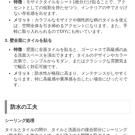
特徴
：モザイクタイルをシート1枚分だけ貼ることで、アク
セントとしての役割を持たせつつ、インテリアの中でさりげ
ない存在感を出せます。
メリット
：カラフルなモザイクや個性的な柄のタイルを使え
ば、空間全体を引き締めるアクセントになります。また、手
軽に取り入れられるのでDIYにも向いています。
3. 壁全面にタイルを貼る
特徴
：壁面に全面タイルを貼ると、ゴージャスで高級感のあ
る洗面スペースを演出できます。タイルのデザインやカラー
次第で、シンプルからモダン、またはクラシックな雰囲気ま
で幅広く対応可能です。
メリット
：防水性が格段に高まり、メンテナンスがしやすく
なります。特に高級感や重厚感を出したい場合にぴったりで
す。
防水の工夫
シーリング処理
タイルとタイルの間や、タイルと洗面台の接合部分にシーリング