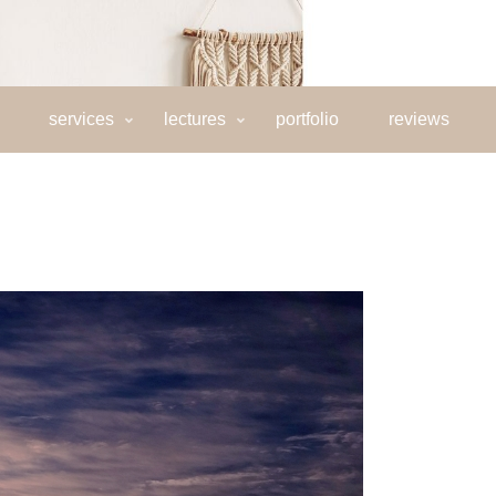
services
lectures
portfolio
reviews