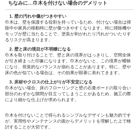
ちなみに…巾木を付けない場合のデメリット
1. 壁の汚れや傷がつきやすい
巾木は、壁を保護する役割を持っているため、付けない場合は掃
除中や家具の移動時に壁が傷つきやすくなります。特に掃除機や
モップが壁に当たることで、塗装が剥がれたり汚れがついたりす
るリスクが高まります。
2. 壁と床の境目が不明瞭になる
巾木を取り付けることで、壁と床の境界がはっきりし、空間全体
が引き締まった印象になります。巾木がないと、この境界が曖昧
になり、視覚的なバランスが崩れることがあります。特に、壁や
床の色が似ている場合は、その効果が顕著に表れてきます。
3. 床材やクロスの仕上がりが不安定になる
巾木がない場合、床のフローリングと壁の石膏ボードの取り合い
部分のわずかな隙間が目立ってしまうことがあるため、施工の際
により細かな仕上げが求められます。
巾木を付けないことで得られるシンプルなデザインも魅力的です
が、実用性やメンテナンスの面からデメリットを理解した上で検
討することが大切です。