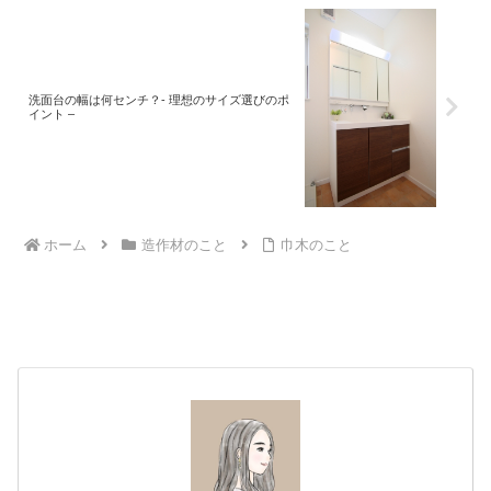
洗面台の幅は何センチ？- 理想のサイズ選びのポ
イント –
ホーム
造作材のこと
巾木のこと